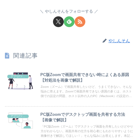
やしんそんをフォローする
やしんそん
関連記事
PC版Zoomで画面共有できない時によくある原因
アプリ/ツール(Zoomなど)
【対処法を画像で解説】
Zoom（ズーム）で画面共有したいけど、うまくできない。そんな
悩みに答えます。Zoomで画面共有できない原因の多くは、ホスト
側での設定の問題、ホスト以外の人のPC（Macbook）の設定の問
題があります。本記事ではその画面共有できない原因と対処法を画
像を使いながら解説していきます。
PC版Zoomでデスクトップ画面を共有する方法
アプリ/ツール(Zoomなど)
【画像で解説】
「PC版Zoom（ズーム）でデスクトップ画面を共有したいけどやり
方がわからない。画面共有の仕方を初心者にもわかりやすいように
画像付きで解説してほしい！」そんな悩みにお答えします。本記事