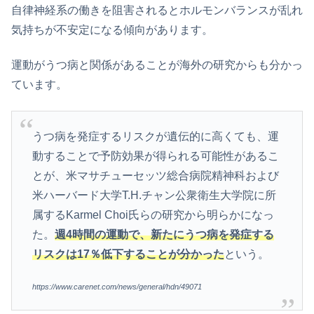
自律神経系の働きを阻害されるとホルモンバランスが乱れ
気持ちが不安定になる傾向があります。
運動がうつ病と関係があることが海外の研究からも分かっ
ています。
うつ病を発症するリスクが遺伝的に高くても、運
動することで予防効果が得られる可能性があるこ
とが、米マサチューセッツ総合病院精神科および
米ハーバード大学T.H.チャン公衆衛生大学院に所
属するKarmel Choi氏らの研究から明らかになっ
た。
週4時間の運動で、新たにうつ病を発症する
リスクは17％低下することが分かった
という。
https://www.carenet.com/news/general/hdn/49071