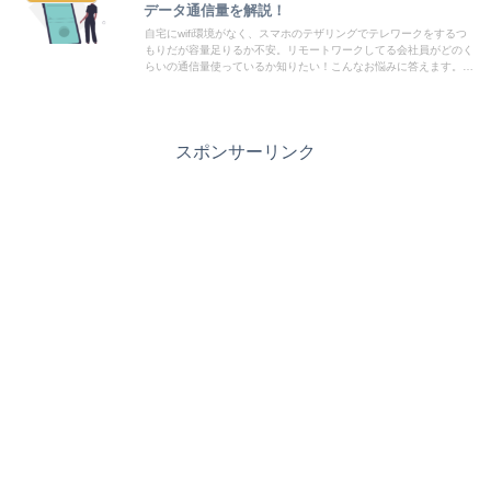
データ通信量を解説！
自宅にwifi環境がなく、スマホのテザリングでテレワークをするつ
もりだが容量足りるか不安。リモートワークしてる会社員がどのく
らいの通信量使っているか知りたい！こんなお悩みに答えます。本
記事では在宅勤務をしているサラリーマンがどれくらいの通信量を
使っているかを参考に、テザリングでテレワークできるのかを検証
していきます。
スポンサーリンク