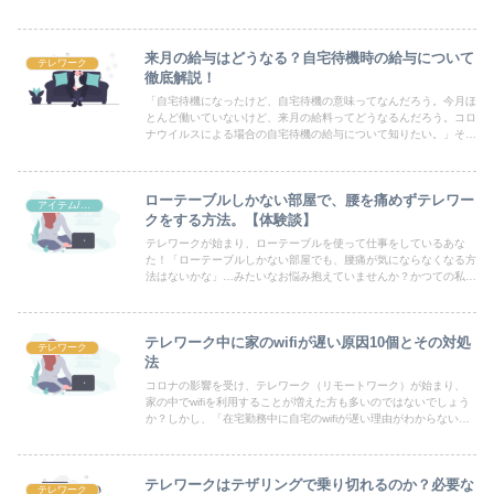
では、デスクトップ画面の共有方法、共有の停止の方法などを初心
者にもわかりやすいよう画像で解説しています。
来月の給与はどうなる？自宅待機時の給与について
テレワーク
徹底解説！
「自宅待機になったけど、自宅待機の意味ってなんだろう。今月ほ
とんど働いていないけど、来月の給料ってどうなるんだろう。コロ
ナウイルスによる場合の自宅待機の給与について知りたい。」そん
な疑問にお答えします。
ローテーブルしかない部屋で、腰を痛めずテレワー
アイテム/机まわり
クをする方法。【体験談】
テレワークが始まり、ローテーブルを使って仕事をしているあな
た！「ローテーブルしかない部屋でも、腰痛が気にならなくなる方
法はないかな」…みたいなお悩み抱えていませんか？かつての私も
そうでした。そんな私が気づいた「ローテーブルしかない部屋で、
腰を痛めずテレワークする方法」をご紹介できればと思います。
テレワーク中に家のwifiが遅い原因10個とその対処
テレワーク
法
コロナの影響を受け、テレワーク（リモートワーク）が始まり、
家の中でwifiを利用することが増えた方も多いのではないでしょう
か？しかし、「在宅勤務中に自宅のwifiが遅い理由がわからない」
そんな悩みを抱えている方も多いはずです。本記事では、テレワー
クで家のwifiが遅い原因と10個の対処法について解説していきま
す。
テレワークはテザリングで乗り切れるのか？必要な
テレワーク