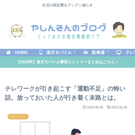
生活の固定費をグングン減らす
HOME
楽天モバイル
駐車場
テレ
【2024年】楽天モバイル事前エントリーまとめはこちら！
テレワークが引き起こす「運動不足」の怖い
話。放っておいた人が行き着く末路とは。
2020.09.26
2022.05.25
テレワーク